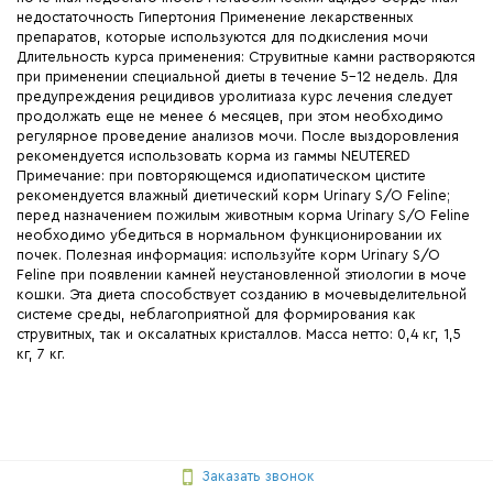
недостаточность Гипертония Применение лекарственных
препаратов, которые используются для подкисления мочи
Длительность курса применения: Струвитные камни растворяются
при применении специальной диеты в течение 5-12 недель. Для
предупреждения рецидивов уролитиаза курс лечения следует
продолжать еще не менее 6 месяцев, при этом необходимо
регулярное проведение анализов мочи. После выздоровления
рекомендуется использовать корма из гаммы NEUTERED
Примечание: при повторяющемся идиопатическом цистите
рекомендуется влажный диетический корм Urinary S/O Feline;
перед назначением пожилым животным корма Urinary S/O Feline
необходимо убедиться в нормальном функционировании их
почек. Полезная информация: используйте корм Urinary S/O
Feline при появлении камней неустановленной этиологии в моче
кошки. Эта диета способствует созданию в мочевыделительной
системе среды, неблагоприятной для формирования как
струвитных, так и оксалатных кристаллов. Масса нетто: 0,4 кг, 1,5
кг, 7 кг.
Заказать звонок