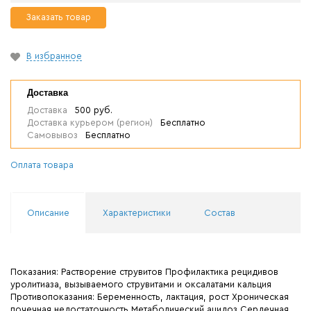
Заказать товар
В избранное
Доставка
Доставка
500 руб.
Доставка курьером (регион)
Бесплатно
Самовывоз
Бесплатно
Оплата товара
Описание
Характеристики
Состав
Показания: Растворение струвитов Профилактика рецидивов
уролитиаза, вызываемого струвитами и оксалатами кальция
Противопоказания: Беременность, лактация, рост Хроническая
почечная недостаточность Метаболический ацидоз Сердечная