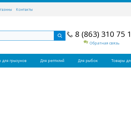
газины
Контакты
8 (863) 310 75 
Обратная связь
 для грызунов
Для рептилий
Для рыбок
Товары дл