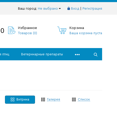
Ваш город:
Не выбрано
Вход
|
Регистрация
10
Избранное
Корзина
Товаров (
0
)
Ваша корзина пуста
я птиц
Ветеринарные препараты
Витрина
Галерея
Список