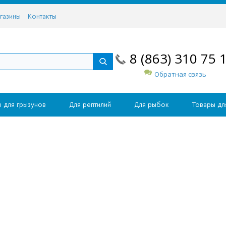
газины
Контакты
8 (863) 310 75 
Обратная связь
 для грызунов
Для рептилий
Для рыбок
Товары дл