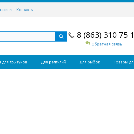
газины
Контакты
8 (863) 310 75 
Обратная связь
 для грызунов
Для рептилий
Для рыбок
Товары дл