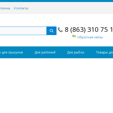
газины
Контакты
8 (863) 310 75 
Обратная связь
 для грызунов
Для рептилий
Для рыбок
Товары дл