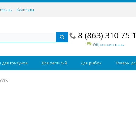
газины
Контакты
8 (863) 310 75 
Обратная связь
 для грызунов
Для рептилий
Для рыбок
Товары дл
КОТЫ