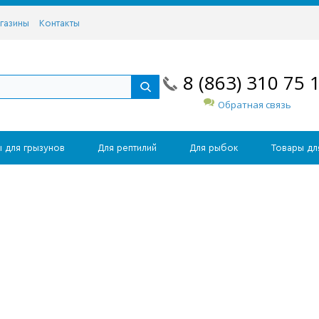
газины
Контакты
8 (863) 310 75 
Обратная связь
 для грызунов
Для рептилий
Для рыбок
Товары дл