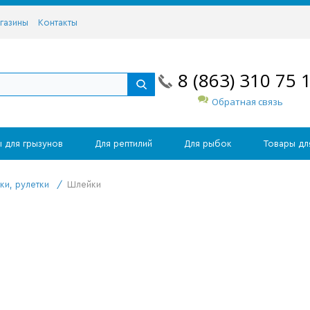
газины
Контакты
8 (863) 310 75 
Обратная связь
 для грызунов
Для рептилий
Для рыбок
Товары дл
ки, рулетки
/
Шлейки