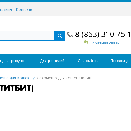
газины
Контакты
8 (863) 310 75 
Обратная связь
 для грызунов
Для рептилий
Для рыбок
Товары дл
ства для кошек
/
Лакомство для кошек (ТитБит)
ТИТБИТ)