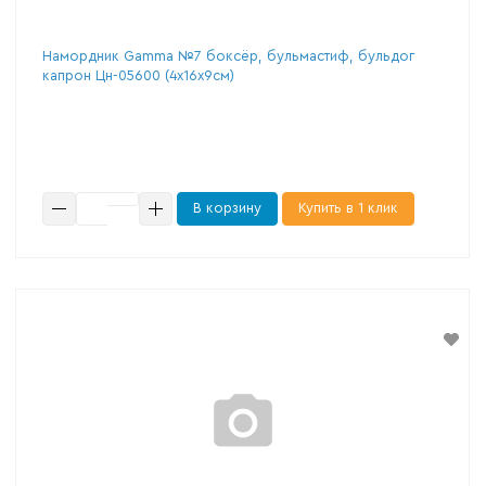
Намордник Gamma №7 боксёр, бульмастиф, бульдог
капрон Цн-05600 (4х16х9см)
В корзину
Купить в 1 клик