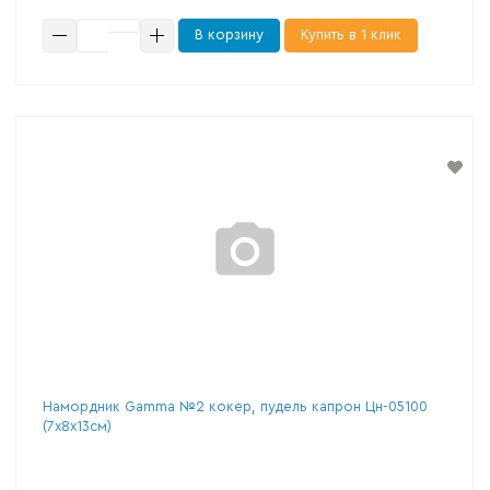
В корзину
Купить в 1 клик
Намордник Gamma №2 кокер, пудель капрон Цн-05100
(7х8х13см)