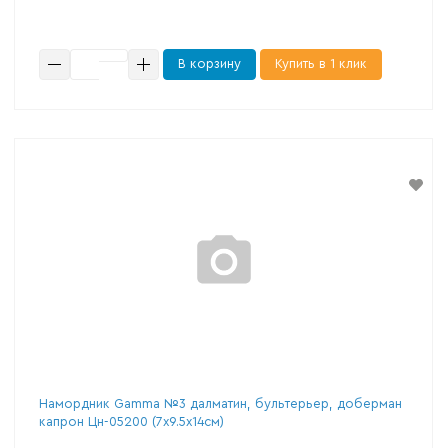
В корзину
Купить в 1 клик
Намордник Gamma №3 далматин, бультерьер, доберман
капрон Цн-05200 (7х9.5х14см)