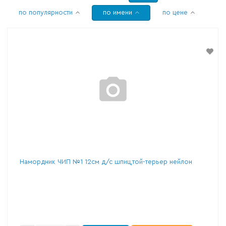
по популярности
по имени
по цене
Намордник ЧИП №1 12см д/с шпиц,той-терьер нейлон