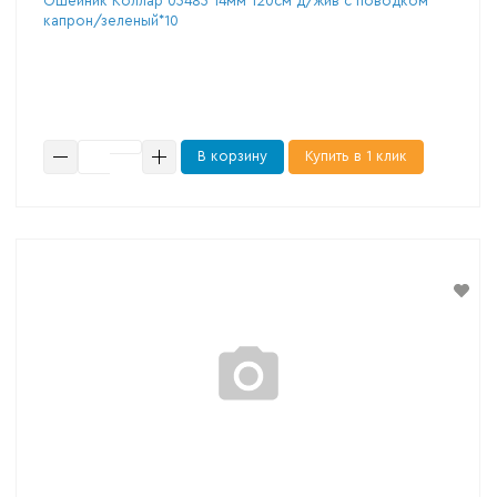
Ошейник Коллар 05485 14мм 120см д/жив с поводком
капрон/зеленый*10
В корзину
Купить в 1 клик