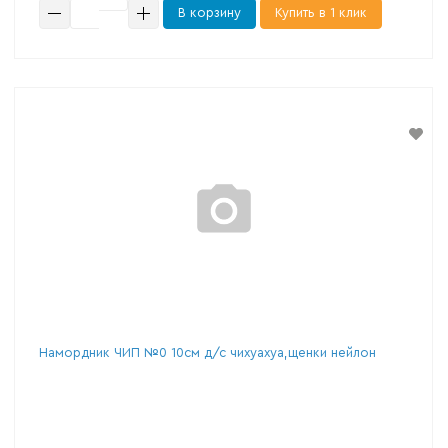
В корзину
Купить в 1 клик
Намордник ЧИП №0 10см д/с чихуахуа,щенки нейлон