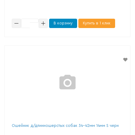
В корзину
Купить в 1 клик
Ошейник д/длинношерстых собак 34-42мм 14мм S черн