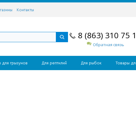
газины
Контакты
8 (863) 310 75 
Обратная связь
 для грызунов
Для рептилий
Для рыбок
Товары дл