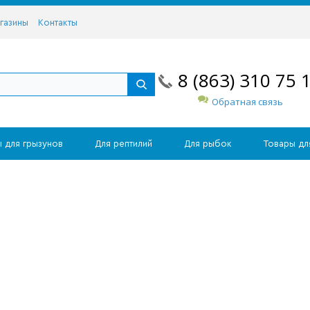
газины
Контакты
8 (863) 310 75 
Обратная связь
 для грызунов
Для рептилий
Для рыбок
Товары дл