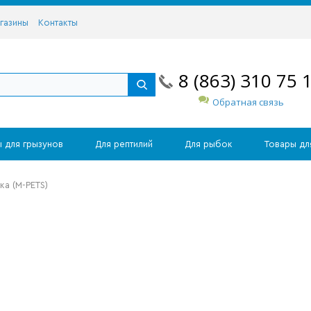
газины
Контакты
8 (863) 310 75 
Обратная связь
 для грызунов
Для рептилий
Для рыбок
Товары дл
а (M-PETS)