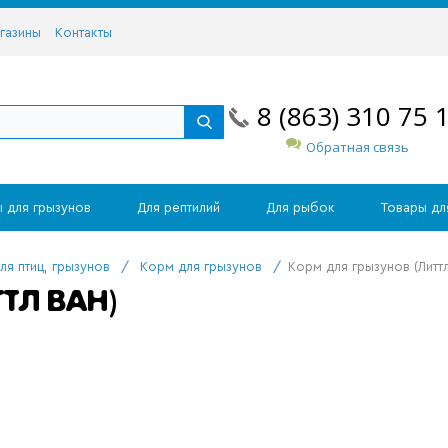
газины
Контакты
8 (863) 310 75 
Обратная связь
 для грызунов
Для рептилий
Для рыбок
Товары дл
ля птиц, грызунов
/
Корм для грызунов
/
Корм для грызунов (Литтл
ТЛ ВАН)