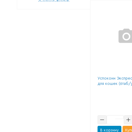
Успокоин Экспрес
для кошек (6таб/
В корзину
Куп