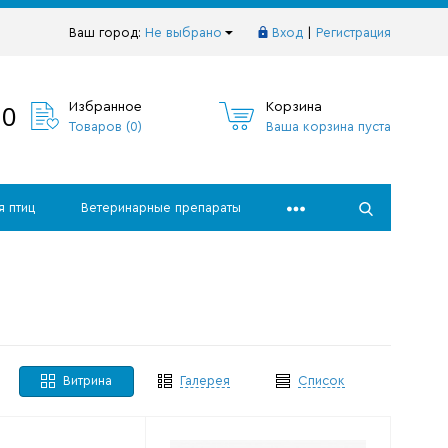
Ваш город:
Не выбрано
Вход
|
Регистрация
10
Избранное
Корзина
Товаров (
0
)
Ваша корзина пуста
я птиц
Ветеринарные препараты
Витрина
Галерея
Список