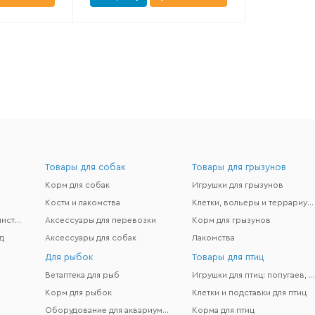
Товары для собак
Товары для грызунов
Корм для собак
Игрушки для грызунов
Кости и лакомства
Клетки, вольеры и террариумы
Гигиена и поддержание чистоты
Аксессуары для перевозки
Корм для грызунов
д
Аксессуары для собак
Лакомства
Для рыбок
Товары для птиц
Ветаптека для рыб
Игрушки для птиц: попугаев, канареек и др
Корм для рыбок
Клетки и подставки для птиц
Оборудование для аквариумов
Корма для птиц