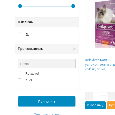
В наличии
Да
Производитель
Relaxivet Капли
успокоительные д
собак, 10 мл
Relaxivet
АВЗ
Применить
В корзину
Куп
Очистить фильтр