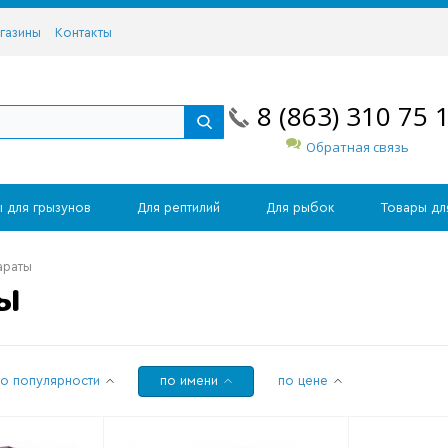
газины
Контакты
8 (863) 310 75 
Обратная связь
 для грызунов
Для рептилий
Для рыбок
Товары дл
араты
ТЫ
по популярности
по имени
по цене