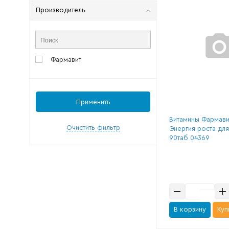
Производитель
Фармавит
Применить
Витамины Фармави
Очистить фильтр
Энергия роста дл
90таб 04369
В корзину
Куп