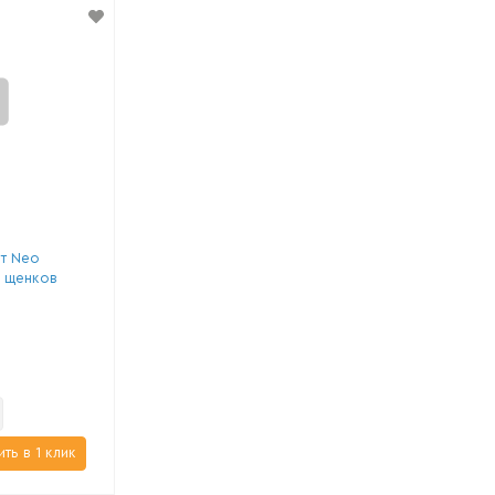
т Neo
я щенков
ить в 1 клик