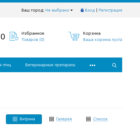
Ваш город:
Не выбрано
Вход
|
Регистрация
10
Избранное
Корзина
Товаров (
0
)
Ваша корзина пуста
я птиц
Ветеринарные препараты
Витрина
Галерея
Список