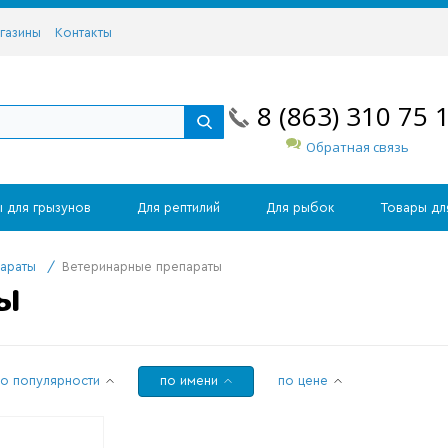
газины
Контакты
8 (863) 310 75 
Обратная связь
 для грызунов
Для рептилий
Для рыбок
Товары дл
араты
/
Ветеринарные препараты
ТЫ
по популярности
по имени
по цене