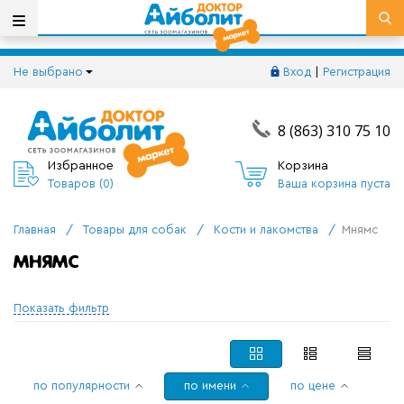
Не выбрано
Вход
|
Регистрация
8 (863) 310 75 10
Избранное
Корзина
Товаров (
0
)
Ваша корзина пуста
Главная
/
Товары для собак
/
Кости и лакомства
/
Мнямс
МНЯМС
Показать фильтр
по популярности
по имени
по цене