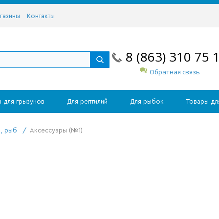
газины
Контакты
8 (863) 310 75 
Обратная связь
 для грызунов
Для рептилий
Для рыбок
Товары дл
в, рыб
/
Аксессуары (№1)