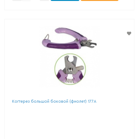
Когтерез большой боковой (фиолет) 177А