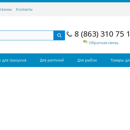
газины
Контакты
8 (863) 310 75 
Обратная связь
 для грызунов
Для рептилий
Для рыбок
Товары дл