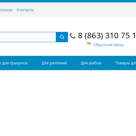
газины
Контакты
8 (863) 310 75 
Обратная связь
 для грызунов
Для рептилий
Для рыбок
Товары дл