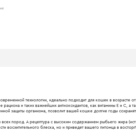
ние
овременной технологии, идеально подходит для кошек в возрасте от
рациона и таких важнейших антиоксидантов, как витамины E и С, а т
нной защиты организма, позволит вашей кошке долгие годы сохраня
 всех пород. А рецептура с высоким содержанием рыбьего жира (исто
и восхитительного блеска, но и приведет вашего питомца в восторг