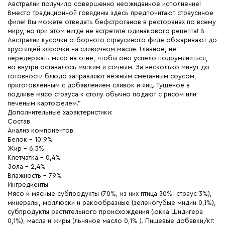
Австралии получило совершенно неожиданное исполнение!
Вместо традиционной говядины здесь предпочитают страусиное
филе! Вы можете отведать бефстроганов в ресторанах по всему
миру, но при этом нигде не встретите одинакового рецепта! В
Австралии кусочки отборного страусиного филе обжаривают до
хрустящей корочки на сливочном масле. Главное, не
передержать мясо на огне, чтобы оно успело подрумяниться,
но внутри оставалось мягким и сочным. За несколько минут до
готовности блюдо заправляют нежным сметанным соусом,
приготовленным с добавлением сливок и яиц. Тушеное в
подливе мясо страуса к столу обычно подают с рисом или
печеным картофелем."
Дополнительные характеристики:
Состав
Анализ компонентов:
Белок - 10,9%
Жир - 6,5%
Клетчатка - 0,4%
Зола - 2,4%
Влажность - 79%
Ингредиенты
Мясо и мясные субпродукты (70%, из них птица 30%, страус 3%),
минералы, моллюски и ракообразные (зеленогубые мидии 0,1%),
субпродукты растительного происхождения (юкка Шидигера
0,1%), масла и жиры (льняное масло 0,1% ). Пищевые добавки/кг: