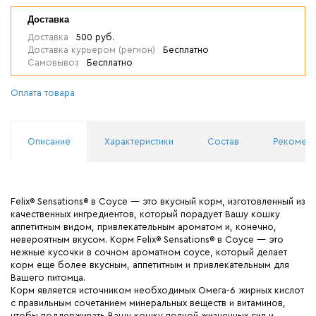
Доставка
Доставка
500 руб.
Доставка курьером (регион)
Бесплатно
Самовывоз
Бесплатно
Оплата товара
Описание
Характеристики
Состав
Рекоменд
Felix® Sensations® в Соусе — это вкусный корм, изготовленный из
качественных ингредиентов, который порадует Вашу кошку
аппетитным видом, привлекательным ароматом и, конечно,
невероятным вкусом. Корм Felix® Sensations® в Соусе — это
нежные кусочки в сочном ароматном соусе, который делает
корм еще более вкусным, аппетитным и привлекательным для
Вашего питомца.
Корм является источником необходимых Омега-6 жирных кислот
с правильным сочетанием минеральных веществ и витаминов,
чтобы поддерживать Вашу кошку полной жизненных сил и