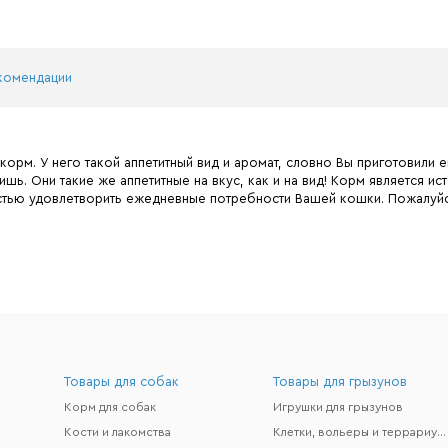
комендации
рм. У него такой аппетитный вид и аромат, словно Вы приготовили 
ишь. Они такие же аппетитные на вкус, как и на вид! Корм является
стью удовлетворить ежедневные потребности Вашей кошки. Пожалуйс
Товары для собак
Товары для грызунов
Корм для собак
Игрушки для грызунов
Кости и лакомства
Клетки, вольеры и террариумы