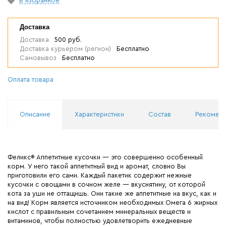
В избранное
Доставка
Доставка
500 руб.
Доставка курьером (регион)
Бесплатно
Самовывоз
Бесплатно
Оплата товара
Описание
Характеристики
Состав
Рекоменд
Феликс® Аппетитные кусочки — это совершенно особенный
корм. У него такой аппетитный вид и аромат, словно Вы
приготовили его сами. Каждый пакетик содержит нежные
кусочки с овощами в сочном желе — вкуснятину, от которой
кота за уши не оттащишь. Они такие же аппетитные на вкус, как и
на вид! Корм является источником необходимых Омега 6 жирных
кислот с правильным сочетанием минеральных веществ и
витаминов, чтобы полностью удовлетворить ежедневные